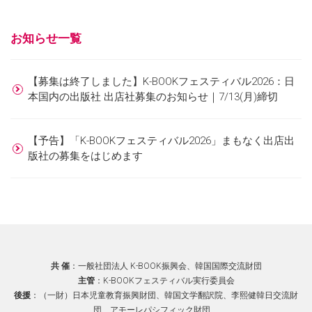
お知らせ⼀覧
【募集は終了しました】K-BOOKフェスティバル2026：日
本国内の出版社 出店社募集のお知らせ｜7/13(月)締切
【予告】「K-BOOKフェスティバル2026」まもなく出店出
版社の募集をはじめます
共 催
：⼀般社団法⼈ K-BOOK振興会、韓国国際交流財団
主管
：K-BOOKフェスティバル実⾏委員会
後援
：（一財）⽇本児童教育振興財団、韓国⽂学翻訳院、李熙健韓日交流財
団、アモーレパシフィック財団、