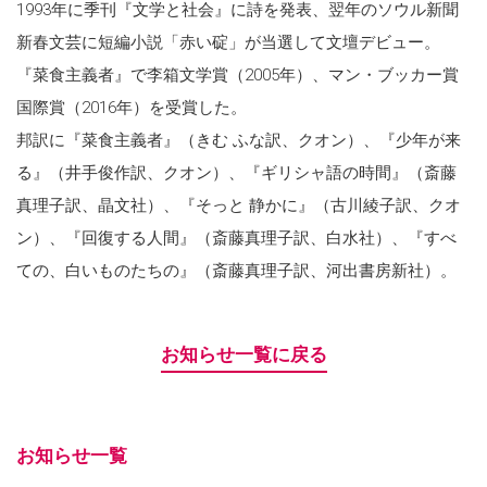
1993年に季刊『文学と社会』に詩を発表、翌年のソウル新聞
新春文芸に短編小説「赤い碇」が当選して文壇デビュー。
『菜食主義者』で李箱文学賞（2005年）、マン・ブッカー賞
国際賞（2016年）を受賞した。
邦訳に『菜食主義者』（きむ ふな訳、クオン）、『少年が来
る』（井手俊作訳、クオン）、『ギリシャ語の時間』（斎藤
真理子訳、晶文社）、『そっと 静かに』（古川綾子訳、クオ
ン）、『回復する人間』（斎藤真理子訳、白水社）、『すべ
ての、白いものたちの』（斎藤真理子訳、河出書房新社）。
お知らせ一覧に戻る
お知らせ⼀覧