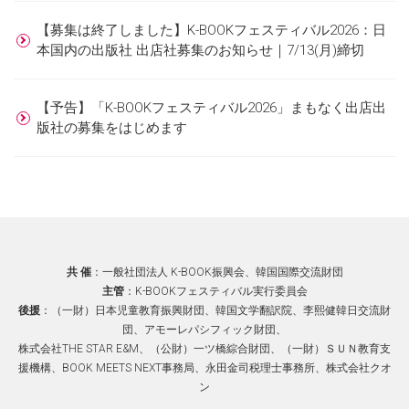
【募集は終了しました】K-BOOKフェスティバル2026：日
本国内の出版社 出店社募集のお知らせ｜7/13(月)締切
【予告】「K-BOOKフェスティバル2026」まもなく出店出
版社の募集をはじめます
共 催
：⼀般社団法⼈ K-BOOK振興会、韓国国際交流財団
主管
：K-BOOKフェスティバル実⾏委員会
後援
：（一財）⽇本児童教育振興財団、韓国⽂学翻訳院、李熙健韓日交流財
団、アモーレパシフィック財団、
株式会社THE STAR E&M、（公財）一ツ橋綜合財団、（一財）ＳＵＮ教育支
援機構、BOOK MEETS NEXT事務局、
永田金司税理士事務所、株式会社クオ
ン