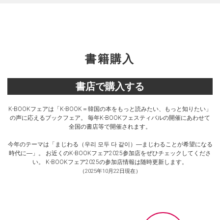
書籍購入
書店で購入する
K-BOOKフェアは「K-BOOK＝韓国の本をもっと読みたい、もっと知りたい」
の声に応えるブックフェア。
毎年K-BOOKフェスティバルの開催にあわせて
全国の書店等で開催されます。
今年のテーマは「まじわる（우리 모두 다 같이）―まじわることが希望になる
時代に―」。
お近くのK-BOOKフェア2025参加店をぜひチェックしてくださ
い。
K-BOOKフェア2025の参加店情報は随時更新します。
（2025年10月22日現在）