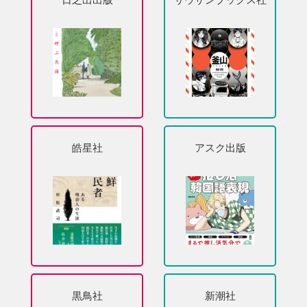
日之出出版
サウザンブックス社
皓星社
アスク出版
黒鳥社
新潮社