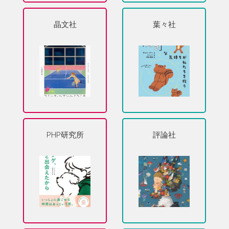
晶文社
葉々社
PHP研究所
評論社