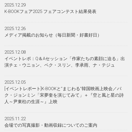
2025.12.29
K-BOOKフェア2025 フェアコンテスト結果発表
2025.12.26
メディア掲載のお知らせ（毎日新聞・好書好日）
2025.12.08
イベントレポ：Q＆Aセッション「作家たちの素顔に迫る」出
演チェ・ウニョン、ペク・スリン、李承雨、ナ・テジュ
2025.12.05
[イベントレポート]K-BOOKと”まじわる”韓国映画上映会／パ
ク・ジョンミン「宋夢奎を演じてみて」＋『空と風と星の詩
人～尹東柱の生涯～』上映
2025.11.22
会場での写真撮影・動画収録についてのご案内