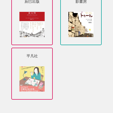
辰巳出版
影書房
平凡社