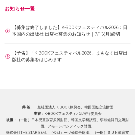
お知らせ⼀覧
【募集は終了しました】K-BOOKフェスティバル2026：日
本国内の出版社 出店社募集のお知らせ｜7/13(月)締切
【予告】「K-BOOKフェスティバル2026」まもなく出店出
版社の募集をはじめます
共 催
：⼀般社団法⼈ K-BOOK振興会、韓国国際交流財団
主管
：K-BOOKフェスティバル実⾏委員会
後援
：（一財）⽇本児童教育振興財団、韓国⽂学翻訳院、李熙健韓日交流財
団、アモーレパシフィック財団、
株式会社THE STAR E&M、（公財）一ツ橋綜合財団、（一財）ＳＵＮ教育支