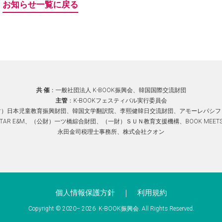
お知らせ一覧に戻る
共 催
：⼀般社団法⼈ K-BOOK振興会、韓国国際交流財団
主管
：K-BOOKフェスティバル実⾏委員会
財）⽇本児童教育振興財団、韓国⽂学翻訳院、李熙健韓日交流財団、アモーレパシフ
STAR E&M、（公財）一ツ橋綜合財団、（一財）ＳＵＮ教育支援機構、BOOK MEETS
永田金司税理士事務所、株式会社クオン
個人情報保護方針
｜
利用規約
Copyright © 2020–
2026 K-BOOK振興会. All Rights Reserved.